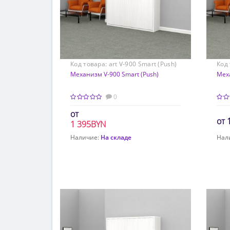
Код товара:
art V-900 Smart (Push)
Код
90*200
Механизм V-900 Smart (Push)
120
Меха
0
1 395BYN
2 001BYN
Наличие:
На складе
Нал
Заказать расчет