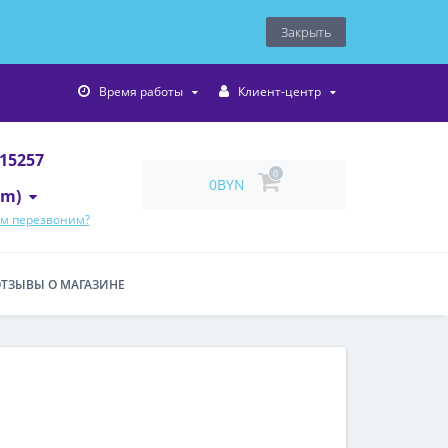
Закрыть
Время работы
Клиент-центр
415257
0
0BYN
am)
ам перезвоним?
ТЗЫВЫ О МАГАЗИНЕ