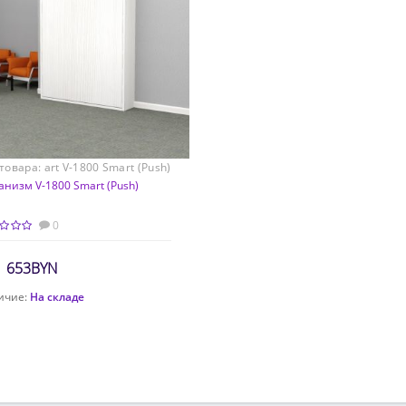
 товара:
art V-1800 Smart (Push)
*200
низм V-1800 Smart (Push)
0
1 653BYN
ичие:
На складе
Заказать расчет