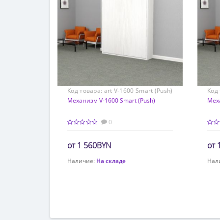
Код товара:
art V-1600 Smart (Push)
Код
160*200
Механизм V-1600 Smart (Push)
160
Меха
0
1 560BYN
Наличие:
На складе
Нал
Заказать расчет