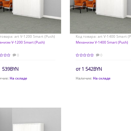
 товара:
art V-1200 Smart (Push)
Код товара:
art V-1400 Smart (
*200
низм V-1200 Smart (Push)
140*200
Механизм V-1400 Smart (Push)
0
0
1 539BYN
1 542BYN
ичие:
На складе
Наличие:
На складе
Заказать расчет
Заказать расчет