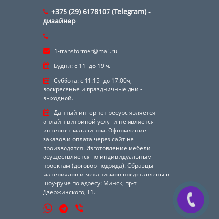
+375 (29) 6178107 (Telegram) -
дизайнер
1-transformer@mail.ru
Будни: с 11- до 19 ч.
Суббота: с 11:15- до 17:00ч,
воскресенье и праздничные дни -
выходной.
Данный интернет-ресурс является
онлайн-витриной услуг и не является
интернет-магазином. Оформление
заказов и оплата через сайт не
производятся. Изготовление мебели
осуществляется по индивидуальным
проектам (договор подряда). Образцы
материалов и механизмов представлены в
шоу-руме по адресу: Минск, пр-т
Дзержинского, 11.